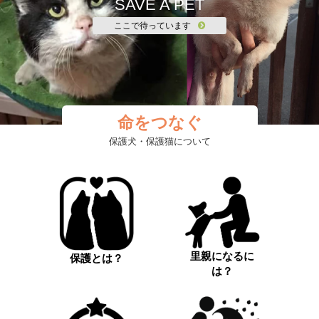
SAVE A PET
ここで待っています
命をつなぐ
保護犬・保護猫について
里親になるに
保護とは？
は？