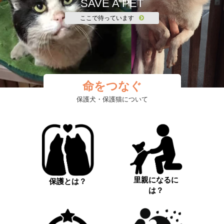
SAVE A PET
ここで待っています
命をつなぐ
保護犬・保護猫について
里親になるに
保護とは？
は？