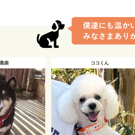
コくん
ﾊﾁﾜﾚ♂ メラ君