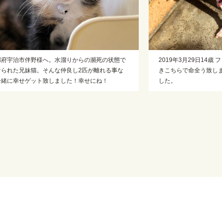
2019年3月29日14歳 フィラリア、リンパ腫と戦い抜
2022年7月6日 
きこちらで命全う致しました。ありがとうございま
う致しました。長
した。
した。