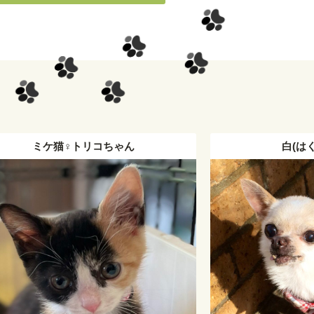
白(はく)君 チワワ
くみ