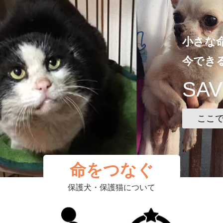
小さな
今でき
SAV
ここ
命をつなぐ
保護犬・保護猫について