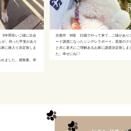
やって来て…ご縁がありスピ
京都府宇治市伴野様へ。水溜りからの瀕死
デレラボーイ。黒柴のクロ君
助けられた兄妹猫。そんな仲良し2匹が離れ
るお家に譲渡決定致しまし
く一緒に幸せゲット致しました！幸せにね