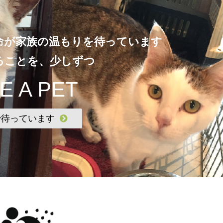
命が家族の温もりを待っています
ることを、少しずつ
E A PET
で待っています