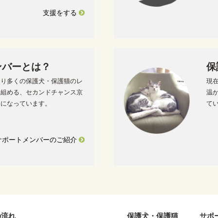
支援をする
ンバーとは？
保
り多くの保護犬・保護猫のレ
現
り組める、セカンドチャンス京
温
力になっています。
て
サポートメンバーのご紹介
の流れ
保護犬・保護猫
サポ