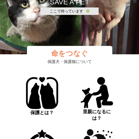
SAVE A PET
ここで待っています
命をつなぐ
保護犬・保護猫について
里親になるに
保護とは？
は？