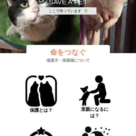
SAVE A PET
ここで待っています
命をつなぐ
保護犬・保護猫について
里親になるに
保護とは？
は？